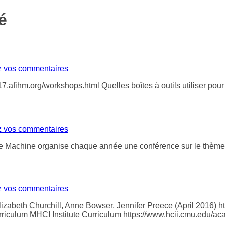
é
z vos commentaires
7.afihm.org/workshops.html Quelles boîtes à outils utiliser pour
z vos commentaires
 Machine organise chaque année une conférence sur le thème d
z vos commentaires
izabeth Churchill, Anne Bowser, Jennifer Preece (April 2016) htt
curriculum MHCI Institute Curriculum https://www.hcii.cmu.edu/a