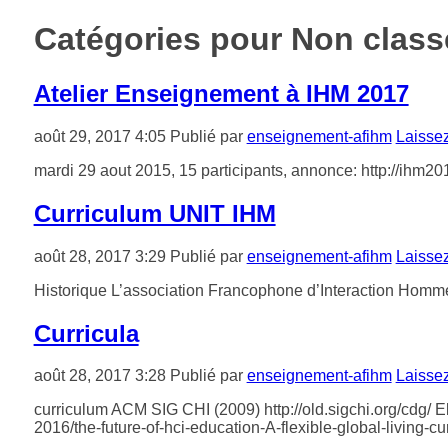
Catégories pour Non class
Atelier Enseignement à IHM 2017
août 29, 2017 4:05
Publié par
enseignement-afihm
Laisse
mardi 29 aout 2015, 15 participants, annonce: http://ihm201
Curriculum UNIT IHM
août 28, 2017 3:29
Publié par
enseignement-afihm
Laisse
Historique L’association Francophone d’Interaction Homme
Curricula
août 28, 2017 3:28
Publié par
enseignement-afihm
Laisse
curriculum ACM SIG CHI (2009) http://old.sigchi.org/cdg/ El
2016/the-future-of-hci-education-A-flexible-global-living-